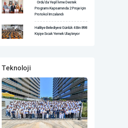
Ordu'da Yeşil İvme Destek
Programı Kapsamında 2 Proje Için
Protokol Imzalandı
Haliliye Belediyesi Günlük 4 Bin 898
Kişiye Sıcak Yemek Ulaştırıyor
Teknoloji