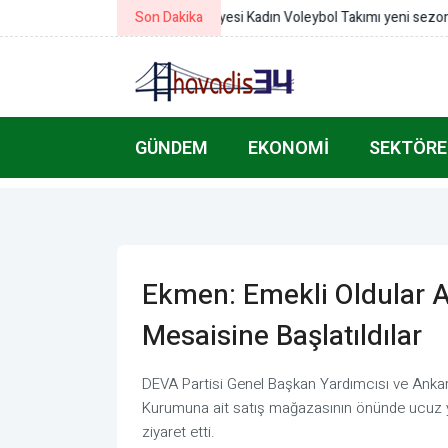
Son Dakika
Göktaş’tan Van’da Teşekkür Belges
GÜNDEM
EKONOMI
SEKTÖRE
Ekmen: Emekli Oldular A
Mesaisine Başlatıldılar
DEVA Partisi Genel Başkan Yardımcısı ve Ankara M
Kurumuna ait satış mağazasının önünde ucuz y
ziyaret etti.