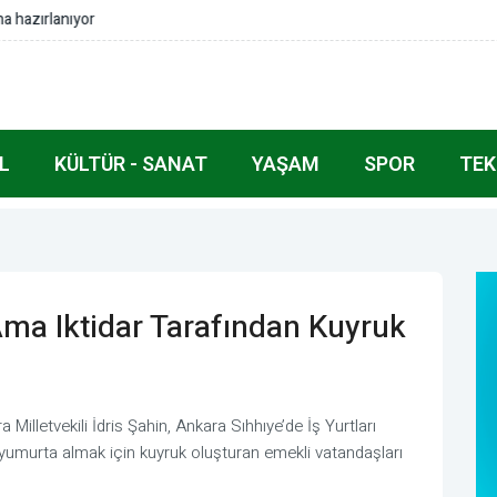
i takdimi
L
KÜLTÜR - SANAT
YAŞAM
SPOR
TEK
ma Iktidar Tarafından Kuyruk
illetvekili İdris Şahin, Ankara Sıhhıye’de İş Yurtları
umurta almak için kuyruk oluşturan emekli vatandaşları