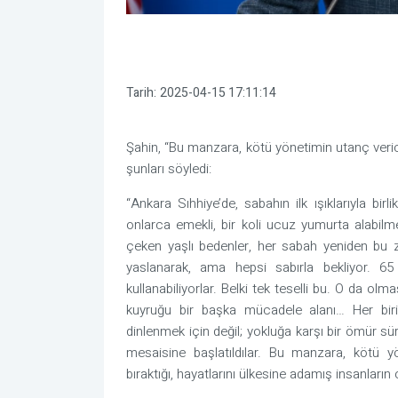
Tarih:
2025-04-15 17:11:14
Şahin, “Bu manzara, kötü yönetimin utanç veric
şunları söyledi:
“Ankara Sıhhiye’de, sabahın ilk ışıklarıyla b
onlarca emekli, bir koli ucuz yumurta alabilm
çeken yaşlı bedenler, her sabah yeniden bu z
yaslanarak, ama hepsi sabırla bekliyor. 65 
kullanabiliyorlar. Belki tek teselli bu. O da 
kuyruğu bir başka mücadele alanı… Her biri
dinlenmek için değil; yokluğa karşı bir ömür sü
mesaisine başlatıldılar. Bu manzara, kötü y
bıraktığı, hayatlarını ülkesine adamış insanların