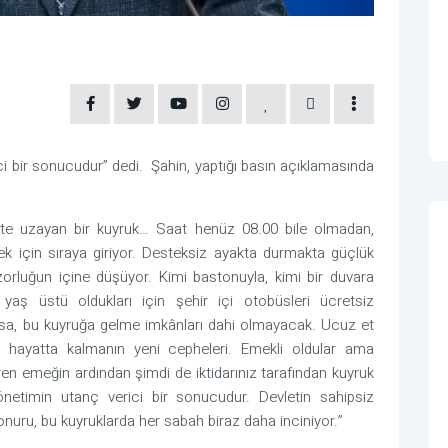
i bir sonucudur” dedi. Şahin, yaptığı basın açıklamasında
irlikte uzayan bir kuyruk… Saat henüz 08.00 bile olmadan,
ek için sıraya giriyor. Desteksiz ayakta durmakta güçlük
orluğun içine düşüyor. Kimi bastonuyla, kimi bir duvara
yaş üstü oldukları için şehir içi otobüsleri ücretsiz
olmasa, bu kuyruğa gelme imkânları dahi olmayacak. Ucuz et
 hayatta kalmanın yeni cepheleri. Emekli oldular ama
ren emeğin ardından şimdi de iktidarınız tarafından kuyruk
önetimin utanç verici bir sonucudur. Devletin sahipsiz
 onuru, bu kuyruklarda her sabah biraz daha inciniyor.”