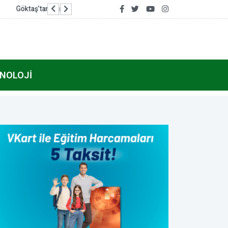
Erdoğan, Muhammed bin Selman ile Mekke’de 
NOLOJI