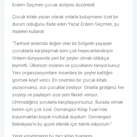
Erdem Seçmen çocuk atölyesi düzenledi.
Çocuk kitabı yazarı olarak onlarla buluşmanın özel bir
durum olduğunu ifade eden Yazar Erdem Seçmen, şu
ifadeleri kullandı:
“Tarihsel anlamda değeri olan bir bölgede yaşayan
çocuklarla karşılaşmak beni çok heyecanlandırıyor.
Onların dünyasında yeni bir şeyler olmak oldukça
kıymetli. Ülkenizin insanını ve çocuklarını tanıyorsunuz.
Yeni organizasyonların insanlara bir şeyler kattığını
görmek keyif verici. En önemlisi bir çocuk kitabı
yazıyorsanız, sizi çocuklar besliyor. Onlarla girdiğiniz her
söyleşi ve paylaşım size yeni fikirler veriyor.
Ummadığınız sorularla karşılaşıyorsunuz. Burada olmak
benim için çok özel. Osmangazi Kitap Fuarı’nda
bulunmaktan büyük mutluluk duydum. Osmangazi
Belediyesi’ni bu güzel etkinlik için tebrik ediyorum.”
Yerel yönetimlerin bu tarz kitap fuarlarını