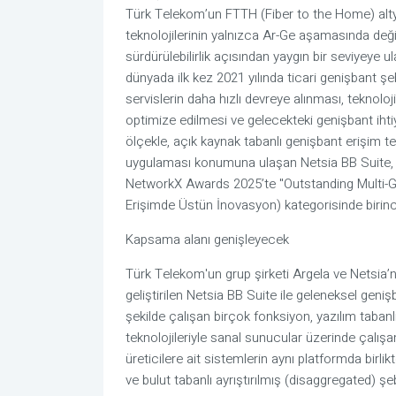
Türk Telekom’un FTTH (Fiber to the Home) altya
teknolojilerinin yalnızca Ar-Ge aşamasında değil
sürdürülebilirlik açısından yaygın bir seviyeye
dünyada ilk kez 2021 yılında ticari genişbant 
servislerin daha hızlı devreye alınması, teknoloji
optimize edilmesi ve gelecekteki genişbant ihtiy
ölçekle, açık kaynak tabanlı genişbant erişim te
uygulaması konumuna ulaşan Netsia BB Suite, t
NetworkX Awards 2025’te "Outstanding Multi-Gig
Erişimde Üstün İnovasyon) kategorisinde birincili
Kapsama alanı genişleyecek
Türk Telekom'un grup şirketi Argela ve Netsia’nın
geliştirilen Netsia BB Suite ile geleneksel geni
şekilde çalışan birçok fonksiyon, yazılım tabanlı
teknolojileriyle sanal sunucular üzerinde çalışan
üreticilere ait sistemlerin aynı platformda birli
ve bulut tabanlı ayrıştırılmış (disaggregated) şe