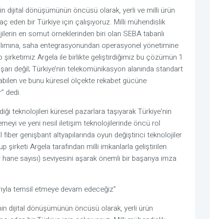
 dijital dönüşümünün öncüsü olarak, yerli ve milli ürün 
ç eden bir Türkiye için çalışıyoruz. Milli mühendislik 
lojilerin en somut örneklerinden biri olan SEBA tabanlı 
lımına, saha entegrasyonundan operasyonel yönetimine 
rketimiz Argela ile birlikte geliştirdiğimiz bu çözümün 1 
şarı değil; Türkiye’nin telekomünikasyon alanında standart 
pabilen ve bunu küresel ölçekte rekabet gücüne 
” dedi.
iği teknolojileri küresel pazarlara taşıyarak Türkiye'nin 
eyi ve yeni nesil iletişim teknolojilerinde öncü rol 
iber genişbant altyapılarında oyun değiştirici teknolojiler 
irketi Argela tarafından milli imkanlarla geliştirilen 
 hane sayısı) seviyesini aşarak önemli bir başarıya imza 
arıyla temsil etmeye devam edeceğiz”
in dijital dönüşümünün öncüsü olarak, yerli ürün 