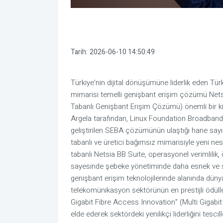
Tarih:
2026-06-10 14:50:49
Türkiye'nin dijital dönüşümüne liderlik eden Tür
mimarisi temelli genişbant erişim çözümü Net
Tabanlı Genişbant Erişim Çözümü) önemli bir kil
Argela tarafından, Linux Foundation Broadband e
geliştirilen SEBA çözümünün ulaştığı hane sayıs
tabanlı ve üretici bağımsız mimarisiyle yeni ne
tabanlı Netsia BB Suite, operasyonel verimlilik, ö
sayesinde şebeke yönetiminde daha esnek ve sür
genişbant erişim teknolojilerinde alanında düny
telekomünikasyon sektörünün en prestijli ödül
Gigabit Fibre Access Innovation" (Multi Gigabit 
elde ederek sektördeki yenilikçi liderliğini tescill