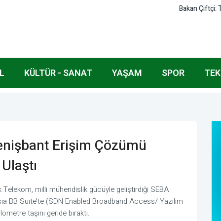
de müstesna bir yeri var
L
KÜLTÜR - SANAT
YAŞAM
SPOR
TEK
Genişbant Erişim Çözümü
Ulaştı
k Telekom, milli mühendislik gücüyle geliştirdiği SEBA
sia BB Suite’te (SDN Enabled Broadband Access/ Yazılım
ometre taşını geride bıraktı.