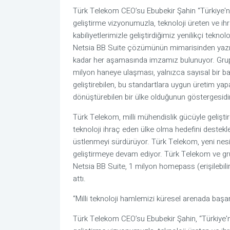
Türk Telekom CEO’su Ebubekir Şahin “Türkiye'nin
geliştirme vizyonumuzla, teknoloji üreten ve ihra
kabiliyetlerimizle geliştirdiğimiz yenilikçi tekno
Netsia BB Suite çözümünün mimarisinden yazı
kadar her aşamasında imzamız bulunuyor. Grup şi
milyon haneye ulaşması, yalnızca sayısal bir ba
geliştirebilen, bu standartlara uygun üretim ya
dönüştürebilen bir ülke olduğunun göstergesidir
Türk Telekom, milli mühendislik gücüyle geliştird
teknoloji ihraç eden ülke olma hedefini desteklem
üstlenmeyi sürdürüyor. Türk Telekom, yeni nesil f
geliştirmeye devam ediyor. Türk Telekom ve grup ş
Netsia BB Suite, 1 milyon homepass (erişilebilir
attı.
“Milli teknoloji hamlemizi küresel arenada baş
Türk Telekom CEO’su Ebubekir Şahin, “Türkiye'n