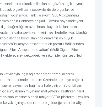
pısında aktif olarak kullanılan bu çözüm, açık kaynak 
, büyük ölçekli canlı şebekelerde de olgunluk ve 
 ulaştığını gösteriyor. Türk Telekom, SEBA çözümünü 
şebekesinde kullanmaya başladı. Çözüm sayesinde yeni 
 dışa bağımlılığının azaltılması, kaynak kullanımının 
açlarına daha çevik yanıt verilmesi hedefleniyor. Ulaştığı 
knolojilerinde kendi alanında dünyanın en büyük 
elekomünikasyon sektörünün en prestijli ödüllerinden 
abit Fibre Access Innovation" (Multi Gigabit Fiber 
k elde ederek sektördeki yenilikçi liderliğini tescilledi.
 katkılarıyla, açık ağ standartları temel alınarak 
şbant mimarilerinde donanım üzerinde üreticiye bağımlı 
 yapılar sayesinde bağımsız hale geliyor. Bulut bilişim 
 çözüm; donanım yatırım maliyetlerini azaltırken, farklı 
kte çalışabilmesine olanak tanıyor. SEBA platformu; yazılım 
beke yaklaşımıyla operatörlere geleceğe hazır bir altyapı 