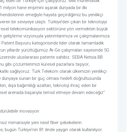
ç eden bir Türkiye için çalışıyoruz. Milli mühendislik 
 milyon hane erişimini aşarak dünyada bir ilki 
endislerinin emeğiyle hayata geçirdiğimiz bu yenilikçi 
n bir seviyeye ulaştı. Türkiye’den çıkan bir teknolojiyi 
üresel telekomünikasyon sektörüne yön vermekten büyük 
n geliştirme vizyonuyla yatırımlarımıza ve çalışmalarımıza 
 Patent Başvuru kategorisinde lider olarak tamamladık. 
 uzun yıllardır yürüttüğümüz Ar-Ge çalışmaları sayesinde 5G 
in üzerinde uluslararası patente sahibiz. SEBA Netsia BB 
 gibi çözümlerimizi küresel pazarlara taşıyor, 
katkı sağlıyoruz. Türk Telekom olarak ülkemizin yenilikçi 
n ve dünyaya sunan bir güç olması hedefi doğrultusunda 
, dışa bağımlılığı azaltan, teknoloji ihraç eden bir 
üresel arenada başarıyla temsil etmeye devam edeceğiz” 
dürülebilir inovasyon
sız mimarisiyle yeni nesil fiber şebekelerin 
bugün Türkiye'nin 81 ilinde yaygın olarak kullanılıyor. 