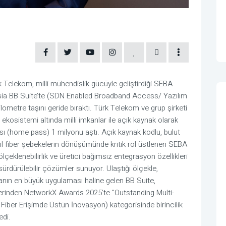
k Telekom, milli mühendislik gücüyle geliştirdiği SEBA 
sia BB Suite’te (SDN Enabled Broadband Access/ Yazılım 
ometre taşını geride bıraktı. Türk Telekom ve grup şirketi 
kosistemi altında milli imkanlar ile açık kaynak olarak 
ı (home pass) 1 milyonu aştı. Açık kaynak kodlu, bulut 
sil fiber şebekelerin dönüşümünde kritik rol üstlenen SEBA 
lçeklenebilirlik ve üretici bağımsız entegrasyon özellikleri 
dürülebilir çözümler sunuyor. Ulaştığı ölçekle, 
anın en büyük uygulaması haline gelen BB Suite, 
lerinden NetworkX Awards 2025’te "Outstanding Multi-
Fiber Erişimde Üstün İnovasyon) kategorisinde birincilik 
edi.