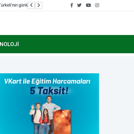
Dışişleri Bakanlığı'nda Suriye gündemli Kuruml
NOLOJI