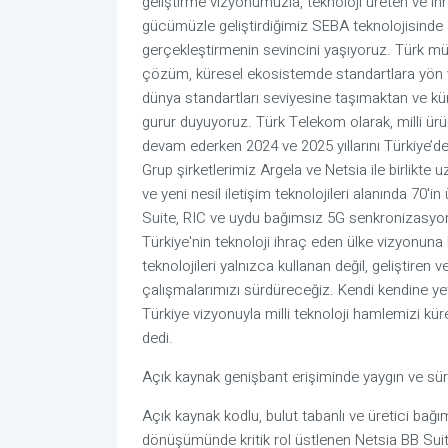
geliştirme vizyonumuzla, teknoloji üreten ve ihra
gücümüzle geliştirdiğimiz SEBA teknolojisinde 1
gerçekleştirmenin sevincini yaşıyoruz. Türk müh
çözüm, küresel ekosistemde standartlara yön vere
dünya standartları seviyesine taşımaktan ve k
gurur duyuyoruz. Türk Telekom olarak, milli ürü
devam ederken 2024 ve 2025 yıllarını Türkiye’de
Grup şirketlerimiz Argela ve Netsia ile birlikte
ve yeni nesil iletişim teknolojileri alanında 70'
Suite, RIC ve uydu bağımsız 5G senkronizasyonu
Türkiye'nin teknoloji ihraç eden ülke vizyonuna 
teknolojileri yalnızca kullanan değil, geliştire
çalışmalarımızı sürdüreceğiz. Kendi kendine yeten
Türkiye vizyonuyla milli teknoloji hamlemizi k
dedi.
Açık kaynak genişbant erişiminde yaygın ve sür
Açık kaynak kodlu, bulut tabanlı ve üretici bağım
dönüşümünde kritik rol üstlenen Netsia BB Suite, 