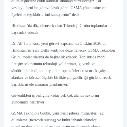
dijitalleşmesine ciddi katkılar sunmayı sürdüreceğiz. Bu
vesileyle beni bu göreve layık gören GSMA yönetimine ve
üyelerine teşekkürlerimi sunuyorum” dedi.
Hindistan’da düzenlenecek olan Teknoloji Grubu toplantılarına
başkanlık edecek
Dr. Ali Taha Koç, yeni görevi kapsamında 5 Ekim 2026’da
Hindistan’ın Yeni Delhi kentinde düzenlenecek GSMA Teknoloji
Grubu toplantılarına da başkanlık edecek. Toplantıda mobil
iletişim sektörünün teknoloji yol haritası, güvenli ve
sürdürülebilir dijital altyapılar, operatörler arası ortak çalışma
alanları ve küresel ölçekte birlikte çalışabilirliği güçlendirecek
başlıkların ele alınması planlanıyor.
Güvenlikten iş birliğine kadar pek çok alanda sektörün
gündemini belirliyor
GSMA Teknoloji Grubu, yeni nesil şebeke mimarileri, ağ
dilimleme (network slicing) ve bulut tabanlı teknoloji
uygulamaları gibi alanlarda sektörün ortak standartlarını