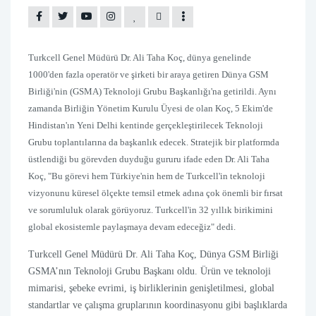
Turkcell Genel Müdürü Dr. Ali Taha Koç, dünya genelinde
1000'den fazla operatör ve şirketi bir araya getiren Dünya GSM
Birliği'nin (GSMA) Teknoloji Grubu Başkanlığı'na getirildi. Aynı
zamanda Birliğin Yönetim Kurulu Üyesi de olan Koç, 5 Ekim'de
Hindistan'ın Yeni Delhi kentinde gerçekleştirilecek Teknoloji
Grubu toplantılarına da başkanlık edecek. Stratejik bir platformda
üstlendiği bu görevden duyduğu gururu ifade eden Dr. Ali Taha
Koç, "Bu görevi hem Türkiye'nin hem de Turkcell'in teknoloji
vizyonunu küresel ölçekte temsil etmek adına çok önemli bir fırsat
ve sorumluluk olarak görüyoruz. Turkcell'in 32 yıllık birikimini
global ekosistemle paylaşmaya devam edeceğiz" dedi.
Turkcell Genel Müdürü Dr. Ali Taha Koç, Dünya GSM Birliği
GSMA’nın Teknoloji Grubu Başkanı oldu. Ürün ve teknoloji
mimarisi, şebeke evrimi, iş birliklerinin genişletilmesi, global
standartlar ve çalışma gruplarının koordinasyonu gibi başlıklarda