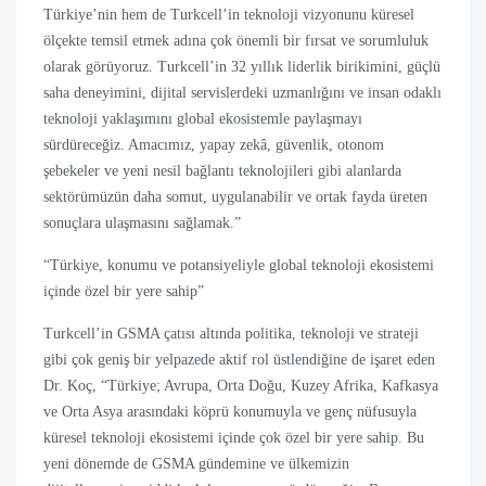
Türkiye’nin hem de Turkcell’in teknoloji vizyonunu küresel
ölçekte temsil etmek adına çok önemli bir fırsat ve sorumluluk
olarak görüyoruz. Turkcell’in 32 yıllık liderlik birikimini, güçlü
saha deneyimini, dijital servislerdeki uzmanlığını ve insan odaklı
teknoloji yaklaşımını global ekosistemle paylaşmayı
sürdüreceğiz. Amacımız, yapay zekâ, güvenlik, otonom
şebekeler ve yeni nesil bağlantı teknolojileri gibi alanlarda
sektörümüzün daha somut, uygulanabilir ve ortak fayda üreten
sonuçlara ulaşmasını sağlamak.”
“Türkiye, konumu ve potansiyeliyle global teknoloji ekosistemi
içinde özel bir yere sahip”
Turkcell’in GSMA çatısı altında politika, teknoloji ve strateji
gibi çok geniş bir yelpazede aktif rol üstlendiğine de işaret eden
Dr. Koç, “Türkiye; Avrupa, Orta Doğu, Kuzey Afrika, Kafkasya
ve Orta Asya arasındaki köprü konumuyla ve genç nüfusuyla
küresel teknoloji ekosistemi içinde çok özel bir yere sahip. Bu
yeni dönemde de GSMA gündemine ve ülkemizin