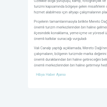
Özellikle doğa yürüyüşü, kamp, fotoğrafçılık ve d
turizmi kapsamında bölgeye gelen misafirlerin 
hizmet alabilmesi için altyapı çalışmalarının planl
Projelerin tamamlanmasıyla birlikte Mereto Da
önemli turizm merkezlerinden biri haline gelmes
ilçesindeki konaklama, yeme-içme ve yöresel ür
önemli katkılar sunacağı vurguladı
Vali Canalp yaptığı açıklamada; Mereto Dağı’nın
çalışmaların, bölgenin turizmde marka değerini
önemli duraklarından biri haline getireceğini be
önemli merkezlerinden biri haline getirmeyi hede
Hibya Haber Ajansı