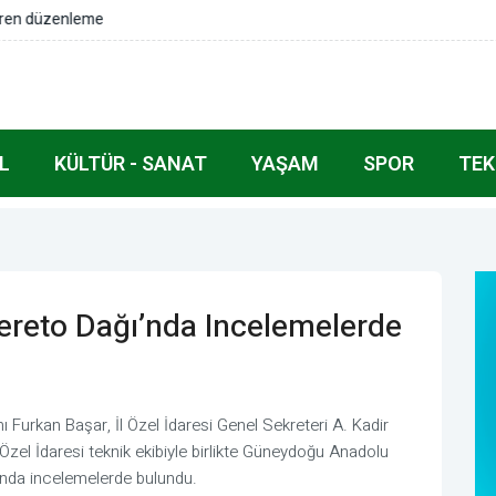
nu güçlü bir şekilde güvence altına alıyoruz
L
KÜLTÜR - SANAT
YAŞAM
SPOR
TEK
ereto Dağı’nda Incelemelerde
urkan Başar, İl Özel İdaresi Genel Sekreteri A. Kadir
Özel İdaresi teknik ekibiyle birlikte Güneydoğu Anadolu
’nda incelemelerde bulundu.