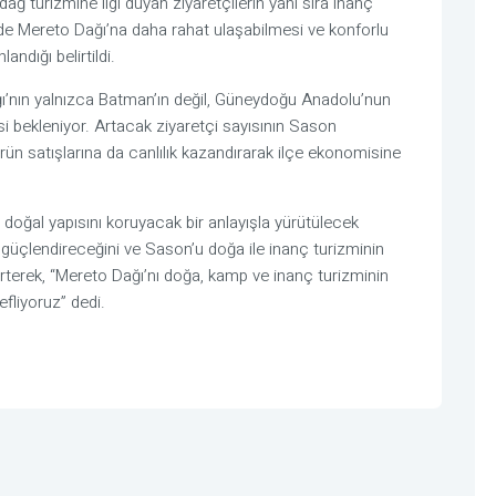
ağ turizmine ilgi duyan ziyaretçilerin yanı sıra inanç
de Mereto Dağı’na daha rahat ulaşabilmesi ve konforlu
andığı belirtildi.
ğı’nın yalnızca Batman’ın değil, Güneydoğu Anadolu’nun
i bekleniyor. Artacak ziyaretçi sayısının Sason
ün satışlarına da canlılık kazandırarak ilçe ekonomisine
 doğal yapısını koruyacak bir anlayışla yürütülecek
 güçlendireceğini ve Sason’u doğa ile inanç turizminin
lirterek, “Mereto Dağı’nı doğa, kamp ve inanç turizminin
fliyoruz” dedi.