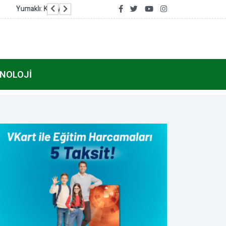
Avcılar’da makine arızası yapan tekne kurtarıldı
NOLOJI