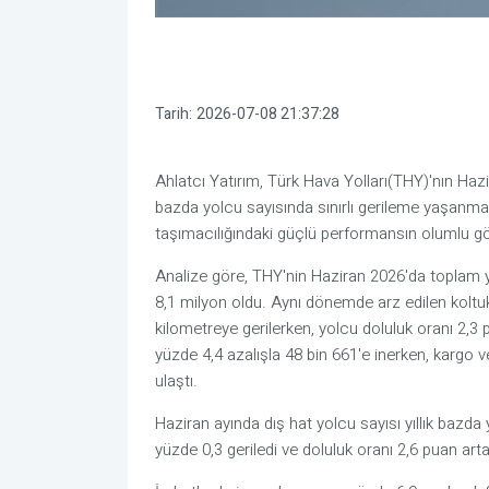
Tarih:
2026-07-08 21:37:28
Ahlatcı Yatırım, Türk Hava Yolları(THY)'nın Hazir
bazda yolcu sayısında sınırlı gerileme yaşanmas
taşımacılığındaki güçlü performansın olumlu gör
Analize göre, THY'nin Haziran 2026'da toplam y
8,1 milyon oldu. Aynı dönemde arz edilen koltu
kilometreye gerilerken, yolcu doluluk oranı 2,3 
yüzde 4,4 azalışla 48 bin 661'e inerken, kargo v
ulaştı.
Haziran ayında dış hat yolcu sayısı yıllık bazda
yüzde 0,3 geriledi ve doluluk oranı 2,6 puan art