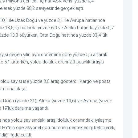
2,9 milyona geriledi. İç hat ASK verisi yüzde 9,4
lerek yüzde 88,2 seviyesinde gerçekleşti.
10,1 ile Uzak Doğu ve yüzde 3,1 ile Avrupa hatlarında
e 13,5, iç hatlarda yüzde 6,9 ve Afrika hattında yüzde 0,7
zde 13,3 büyürken, Orta Doğu hattında yüzde 33,4'lük
ısı geçen yılın aynı dönemine göre yüzde 5,5 artarak
,1 artarken, yolcu doluluk oranı 2,3 puanlık artışla
 yolcu sayısı ise yüzde 3,6 artış gösterdi. Kargo ve posta
on tona ulaştı.
 Doğu (yüzde 21), Afrika (yüzde 13,6) ve Avrupa (yüzde
e 19'luk daralma yaşandı.
ısında yolcu sayısındaki artış, doluluk oranındaki iyileşme
THY'nin operasyonel görünümünü desteklediği belirtilerek,
diği ifade edildi.