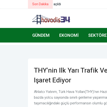
Son Dakika
Muğla Valisi Akbıyık, 9. Bölge Düz
GÜNDEM
EKONOMI
SEKTÖRE
THY'nin Ilk Yarı Trafik 
Işaret Ediyor
Ahlatcı Yatırım, Türk Hava Yolları(THY)'nın Hazir
bazda yolcu sayısında sınırlı gerileme yaşanmas
taşımacılığındaki güçlü performansın olumlu gör