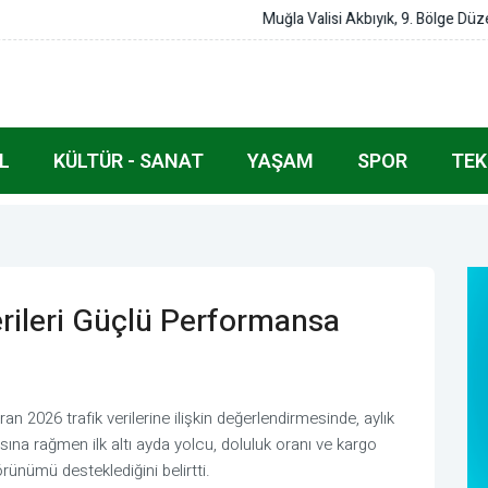
ensiz Göçle Mücadele Koordinasyon Toplantısı'na katıldı
L
KÜLTÜR - SANAT
YAŞAM
SPOR
TEK
Verileri Güçlü Performansa
an 2026 trafik verilerine ilişkin değerlendirmesinde, aylık
ına rağmen ilk altı ayda yolcu, doluluk oranı ve kargo
ünümü desteklediğini belirtti.