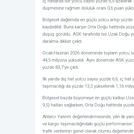
İç hatlarda ise yolcu sayısı yüzde 6,9 azalarak 
düşmesine rağmen doluluk oranı 0,6 puan yükse
Bölgesel dağılımda en güçlü yolcu artışı yüzde 
kaydedildi. Buna karşın Orta Doğu hattında yüzd
düşüş görüldü. ASK tarafında ise Uzak Doğu yü
daralma dikkat çekti.
Ocak-Haziran 2026 döneminde toplam yolcu say
44,5 milyona yükseldi. Aynı dönemde ASK yüzde 5
yüzde 83,7'ye çıktı.
İlk yarıda dış hat yolcu sayısı yüzde 6,6, iç hat
taşımacılığı da yüzde 13,3 yükselerek 1,16 mily
Bölgesel bazda büyümeye en güçlü katkıyı Uzak
9,5) hatları sağlarken, Orta Doğu hattında yüzd
Ahlatcı Yatırım değerlendirmesinde, yılın ilk yar
ve kargo taşımacılığındaki güçlü performansın 
trafik verilerinin genel olarak olumlu değerlendiril